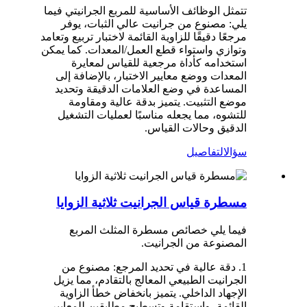
تتمثل الوظائف الأساسية للمربع الجرانيتي فيما
يلي: مصنوع من جرانيت عالي الثبات، يوفر
مرجعًا دقيقًا للزاوية القائمة لاختبار تربيع وتعامد
وتوازي واستواء قطع العمل/المعدات. كما يمكن
استخدامه كأداة مرجعية للقياس لمعايرة
المعدات ووضع معايير الاختبار، بالإضافة إلى
المساعدة في وضع العلامات الدقيقة وتحديد
موضع التثبيت. يتميز بدقة عالية ومقاومة
للتشوه، مما يجعله مناسبًا لعمليات التشغيل
الدقيق وحالات القياس.
سؤال
التفاصيل
مسطرة قياس الجرانيت ثلاثية الزوايا
فيما يلي خصائص مسطرة المثلث المربع
المصنوعة من الجرانيت.
1. دقة عالية في تحديد المرجع: مصنوع من
الجرانيت الطبيعي المعالج بالتقادم، مما يزيل
الإجهاد الداخلي. يتميز بانخفاض خطأ الزاوية
القائمة، واستقامة وتسطيح مطابقين للمعايير،