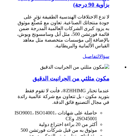
بزاوية 90 درجة)
لا تدع الاختلافات الهندسية الطفيفة تؤثر على
جودة منتجاتك الصناعية. تعاون مع مُصنِّع موثوق
به يزود كبرى الشركات العالمية المدرجة ضمن
قائمة فورتشن 500، مثل آبل وسامسونج وبوش،
بالإضافة إلى مؤسسات متخصصة مثل معاهد
القياس الألمانية والبريطانية.
سؤال
التفاصيل
مكون مثلثي من الجرانيت الدقيق
عندما تختار ZHHIMG®، فأنت لا تقوم فقط
بتوريد مكون - بل تتعاون مع شركة عالمية رائدة
في مجال التصنيع فائق الدقة.
حاصلة على شهادات ISO9001، ISO14001،
ISO45001، وCE
أكثر من 20 براءة اختراع دولية
موثوق به من قبل شركات فورتشن 500
بيئة إنتاج متطورة يتم التحكم بدرجة