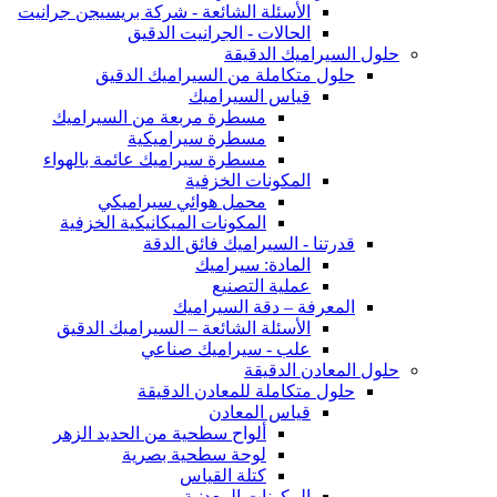
الأسئلة الشائعة - شركة بريسيجن جرانيت
الحالات - الجرانيت الدقيق
حلول السيراميك الدقيقة
حلول متكاملة من السيراميك الدقيق
قياس السيراميك
مسطرة مربعة من السيراميك
مسطرة سيراميكية
مسطرة سيراميك عائمة بالهواء
المكونات الخزفية
محمل هوائي سيراميكي
المكونات الميكانيكية الخزفية
قدرتنا - السيراميك فائق الدقة
المادة: سيراميك
عملية التصنيع
المعرفة – دقة السيراميك
الأسئلة الشائعة – السيراميك الدقيق
علب - سيراميك صناعي
حلول المعادن الدقيقة
حلول متكاملة للمعادن الدقيقة
قياس المعادن
ألواح سطحية من الحديد الزهر
لوحة سطحية بصرية
كتلة القياس
المكونات المعدنية