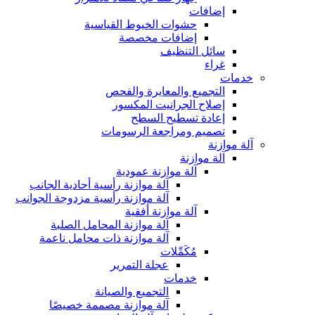
إضافات
حشوات الخيوط القياسية
إضافات مخصصة
سائل التنظيف
غراء
خدمات
التجميع والمعايرة والفحص
إصلاح الجرانيت المكسور
إعادة تسطيح السطح
تصميم ومراجعة الرسومات
آلة موازنة
آلة موازنة
آلة موازنة عمودية
آلة موازنة رأسية أحادية الجانب
آلة موازنة رأسية مزدوجة الجوانب
آلة موازنة أفقية
آلة موازنة المحامل الصلبة
آلة موازنة ذات محامل ناعمة
مُكَمِّلات
عجلة التمرير
خدمات
التجميع والصيانة
آلة موازنة مصممة خصيصًا