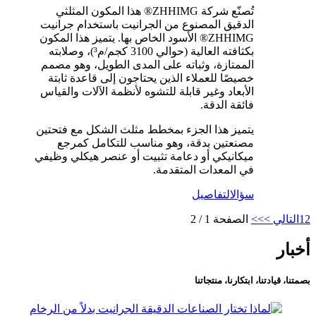
تُصنّع شركة ZHHIMG® هذا المكون المثلثي
الدقيق المصنوع من الجرانيت باستخدام جرانيت
ZHHIMG® الأسود الخاص بها. يتميز هذا المكون
بكثافته العالية (حوالي 3100 كجم/م³)، وصلابته
الممتازة، وثباته على المدى الطويل، وهو مصمم
خصيصًا للعملاء الذين يحتاجون إلى قاعدة ثابتة
الأبعاد وغير قابلة للتشوه لأنظمة الآلات والقياس
فائقة الدقة.
يتميز هذا الجزء بمخطط مثلث الشكل مع فتحتين
مصنعتين بدقة، وهو مناسب للتكامل كمرجع
ميكانيكي أو دعامة تثبيت أو عنصر هيكلي وظيفي
في المعدات المتقدمة.
سؤال
التفاصيل
2
1
التالي >
>>
الصفحة 1 / 2
أخبار
بصمتنا، قيادتنا، ابتكارنا، منتجاتنا