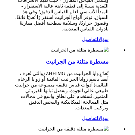
ويُشكل القياس المقارن - حيث تُقيّم الانحرافات
البُعدية نسبةً إلى قطعة ثابتة عالية الاستقرار -
المبدأ الأساسي لعلم القياس الدقيق؛ وفي هذا
السياق، توفر ألواح الجرانيت استقرارًا بُعديًا فائقًا،
وقصورًا حراريًا، وسلامة سطحية أفضل مقارنةً
بأدوات القياس المعدنية.
سؤال
التفاصيل
مسطرة مثلثة من الجرانيت
تُعدّ زوايا الجرانيت من ZHHIMG (والتي تُعرف
أيضاً باسم زوايا الجرانيت القائمة أو زوايا الرخام
القائمة) أدوات قياس دقيقة مصنوعة من جرانيت
طبيعي عالي الجودة. وبفضل ثباتها الفيزيائي
المتميز، تُستخدم على نطاق واسع في مجالات
مثل المعالجة الميكانيكية والفحص الدقيق
وتركيب المعدات.
سؤال
التفاصيل