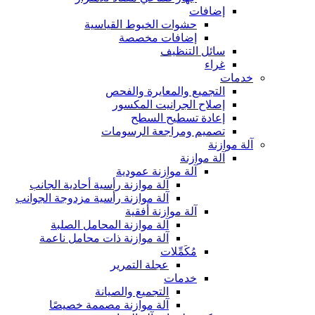
إضافات
حشوات الخيوط القياسية
إضافات مخصصة
سائل التنظيف
غراء
خدمات
التجميع والمعايرة والفحص
إصلاح الجرانيت المكسور
إعادة تسطيح السطح
تصميم ومراجعة الرسومات
آلة موازنة
آلة موازنة
آلة موازنة عمودية
آلة موازنة رأسية أحادية الجانب
آلة موازنة رأسية مزدوجة الجوانب
آلة موازنة أفقية
آلة موازنة المحامل الصلبة
آلة موازنة ذات محامل ناعمة
مُكَمِّلات
عجلة التمرير
خدمات
التجميع والصيانة
آلة موازنة مصممة خصيصًا