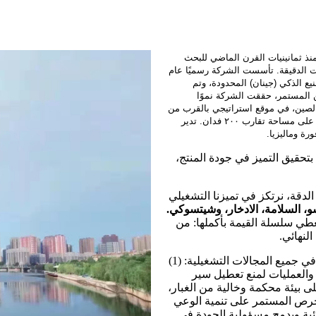
نيع الذكي (جينان) المحدودة (ZHHIMG®) جهودها منذ ثمانينيات القرن الماضي للبحث
نيت الدقيقة. تأسست الشركة رسميًا عام
نيع الذكي (جينان) المحدودة، وتم
ي والتحسين المستمر، حققت الشركة نموًا
 الصين، في موقع استراتيجي بالقرب من
ميناء تشينغداو، وتتوزع مرافق إنتاجها في منطقتي هواشان وهواديان الصناعيتين، على مساحة تقارب ٢٠٠ فدان. تدير
رة وماليزيا.
 بتحقيق التميز في جودة المنتج،
 كشركة تصنيع فائقة الدقة، نرتكز في تميزنا التشغيلي
 السلامة، الادخار، وشيتسوكي.
غطي سلسلة القيمة بأكملها: من
لنهائي.
على وجه التحديد، تفرض شركة ZHHIMG التزامًا صارمًا بمبادئ 7S في جميع المجالات التشغيلية: (1)
والعمليات لمنع تعطيل سير
 على بيئة محكمة وخالية من الغبار،
غ الأهمية للحفاظ على دقة أبعاد المكونات الدقيقة؛ (3) الحرص المستمر على تنمية الوعي
ائية ويدمج مسؤولية الجودة في