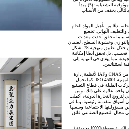
كل خطوة من خطوات المعالجة؛ (4) إدارة السلامة الاستباقية تعزز الموثوقية التشغيلية؛ (5) مبدأ
وبالتالي يخفف من الأسباب
كل منهجي في كل مرحلة، بدءًا من تأهيل المواد الخام
والتغليف النهائي. تخضع
، بينما تتحقق أحدث معدات
 والتوازي وخشونة السطح، لضمان
الامتثال للمواصفات الصارمة لتطبيقات التصنيع الدقيق المتقدمة. من خلال تطبيق منهجية 7S بشكل
ة مترولوجي فحسب، بل تحقق أيضًا إمكانية
لجودة، مما يؤدي في النهاية إلى
ة استثنائيين.
حصلت مجموعة تشونغ هوي (ZHHIMG) بنجاح على شهادات اعتماد من CNAS وIAF لأنظمة إدارة
الجودة ISO 9001، وإدارة البيئة ISO 14001، وإدارة الصحة والسلامة المهنية ISO 45001. كما تحمل
باعتبارها إحدى الشركات القليلة في قطاع التصنيع
آن واحد. علاوة على ذلك، ومن
 لترويج التجارة الدولية، أكملت
في أسواق متقدمة رئيسية، بما في
من مسؤوليتها الاجتماعية وسعيها
ة الدقة، تتبوأ ZHHIMG مكانة رائدة في مجال التصنيع الصناعي فائق
أما بالنسبة لقدراتنا، فلدينا أيضًا مساحة وقدرة كافية لمعالجة الطلبات ذات الأحجام الكبيرة بسهولة (10000 مجموعة /