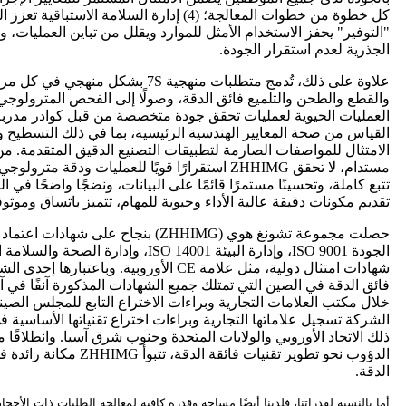
"التوفير" يحفز الاستخدام الأمثل للموارد ويقلل من تباين العمليات، 
الجذرية لعدم استقرار الجودة.
علاوة على ذلك، تُدمج متطلبات منهجية 7S بش
والقطع والطحن والتلميع فائق الدقة، وصولًا إلى الفحص المترولوجي 
العمليات الحيوية لعمليات تحقق جودة متخصصة من قبل كوادر مدربة
القياس من صحة المعايير الهندسية الرئيسية، بما في ذلك التسطيح
مستدام، لا تحقق ZHHIMG استقرارًا قويًا للعمليات ودق
تتبع كاملة، وتحسينًا مستمرًا قائمًا على البيانات، ونضجًا واضحًا في ا
تقديم مكونات دقيقة عالية الأداء وحيوية للمهام، تتميز باتساق وموثوقي
شهادات امتثال دولية، مثل علامة CE الأوروبية. و
فائق الدقة في الصين التي تمتلك جميع الشهادات المذكورة آنفًا في 
خلال مكتب العلامات التجارية وبراءات الاختراع التابع للمجلس الصيني
الشركة تسجيل علاماتها التجارية وبراءات اختراع تقنياتها الأساسية 
ذلك الاتحاد الأوروبي والولايات المتحدة وجنوب شرق آسيا. وانطلاقًا 
الدؤوب نحو تطوير تقنيات فائق
الدقة.