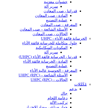
حشوات معدنية
سرير آلة
قدراتنا - صب المعادن
المادة - صب المعادن
عملية التصنيع
المعرفة – صب المعادن
الأسئلة الشائعة – صب المعادن
الحالات - صب المعادن
الخرسانة فائقة الأداء - UHPC
حلول متكاملة للخرسانة فائقة الأداء
المكونات الميكانيكية
سرير آلة
قدرتنا - الخرسانة فائقة الأداء (UHPC)
المادة - الخرسانة فائقة الأداء
عملية التصنيع
المعرفة – الحوسبة عالية الأداء
الأسئلة الشائعة – UHPC (RPC)
الحالات – UHPC (RPC)
مُكَمِّلات
يدعم
جاك
دعامة اللحام
تركيب الآلة
جهاز صناعي مضاد للاهتزاز