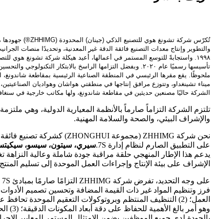
تُكرّس شركة تشونغ هوي للتص
والتطوير وإنتاج معدات التصنيع فائقة الدقة غير المعدنية، وتحديدًا منصات الجرا
١٩٩٨. واستجابةً للتوسع المستمر في أعمالها، أُعيد هيكلة شركة تشونغ هوي للتص
تأسيسها رسميًا عام ٢٠٢٠. وبفضل التزامها الراسخ بالابتكار التكنولوج
ملحوظًا. يقع مقرها الرئيسي في المنطقة الصناعية الرئيسية بمقاطعة شاندونغ،
الشركة حاليًا مصنعين حديثين في مقاطعة شاندونغ، ولها مكاتب خارجية في سنغافو
تلتزم الشركة التزاماً صارماً بالأنظمة المعيارية الدولية، وهي ملتزمة
والإشراف البيئي، والصحة والسلامة المهنية.
نحن شركة ZHHIMG (مجموعة ZHONGHUI)
على التطبيق الصارم لنظام إدارة 7S.
سيري، سيتون، سيسو، سيكيتسو،
يدعم هذا الإطار المنهجي حلقة مراقبة جودة شاملة وعالية النزاهة ت
الإشراف على بيئة الإنتاج وإجراءات العمل الموحدة إلى تسليم المنتج ا
فرز وتنظيم المواد غير ذات القيمة المضافة وتحسين تصميم الأدوات 
العمل؛ (2) التنظيف المنتظم وبروتوكولات التعقيم الموحدة تحافظ
وهو أمر بال
بالجودة لدى جميع الموظفين يضمن الامتثال المستمر للمعايير الإجر