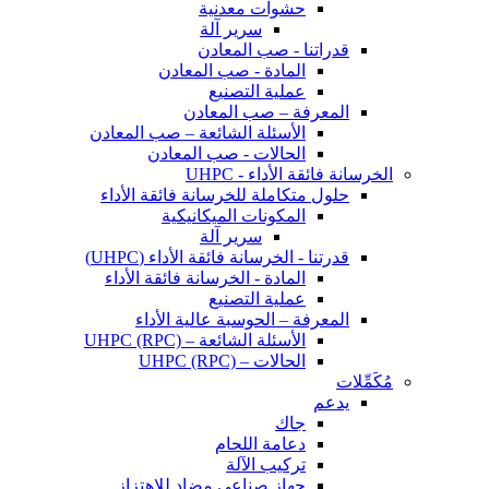
حشوات معدنية
سرير آلة
قدراتنا - صب المعادن
المادة - صب المعادن
عملية التصنيع
المعرفة – صب المعادن
الأسئلة الشائعة – صب المعادن
الحالات - صب المعادن
الخرسانة فائقة الأداء - UHPC
حلول متكاملة للخرسانة فائقة الأداء
المكونات الميكانيكية
سرير آلة
قدرتنا - الخرسانة فائقة الأداء (UHPC)
المادة - الخرسانة فائقة الأداء
عملية التصنيع
المعرفة – الحوسبة عالية الأداء
الأسئلة الشائعة – UHPC (RPC)
الحالات – UHPC (RPC)
مُكَمِّلات
يدعم
جاك
دعامة اللحام
تركيب الآلة
جهاز صناعي مضاد للاهتزاز