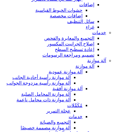
إضافات
حشوات الخيوط القياسية
إضافات مخصصة
سائل التنظيف
غراء
خدمات
التجميع والمعايرة والفحص
إصلاح الجرانيت المكسور
إعادة تسطيح السطح
تصميم ومراجعة الرسومات
آلة موازنة
آلة موازنة
آلة موازنة عمودية
آلة موازنة رأسية أحادية الجانب
آلة موازنة رأسية مزدوجة الجوانب
آلة موازنة أفقية
آلة موازنة المحامل الصلبة
آلة موازنة ذات محامل ناعمة
مُكَمِّلات
عجلة التمرير
خدمات
التجميع والصيانة
آلة موازنة مصممة خصيصًا