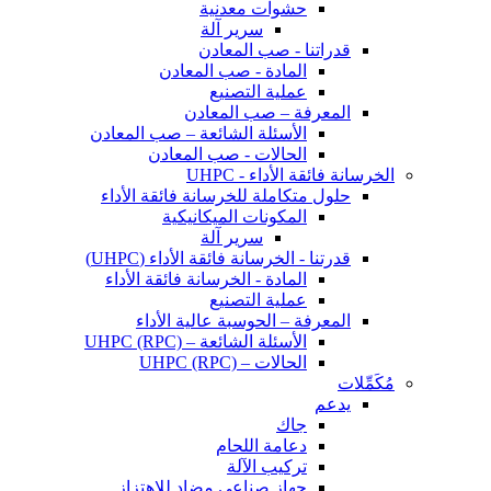
حشوات معدنية
سرير آلة
قدراتنا - صب المعادن
المادة - صب المعادن
عملية التصنيع
المعرفة – صب المعادن
الأسئلة الشائعة – صب المعادن
الحالات - صب المعادن
الخرسانة فائقة الأداء - UHPC
حلول متكاملة للخرسانة فائقة الأداء
المكونات الميكانيكية
سرير آلة
قدرتنا - الخرسانة فائقة الأداء (UHPC)
المادة - الخرسانة فائقة الأداء
عملية التصنيع
المعرفة – الحوسبة عالية الأداء
الأسئلة الشائعة – UHPC (RPC)
الحالات – UHPC (RPC)
مُكَمِّلات
يدعم
جاك
دعامة اللحام
تركيب الآلة
جهاز صناعي مضاد للاهتزاز