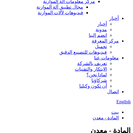
مركز معلومات آلة الموازنة
مجال تطبيق آلة الموازنة
فيديوهات لآلات الموازنة
أخبار
أخبار
مدونة
انضم إلينا
مركز المعرفة
تحميل
فيديوهات للتصنيع الدقيق
معلومات عنا
تعريف بالشركة
الابتكار والتقنيات
لماذا نحن؟
شركاؤنا
أن تكون وكيلنا
اتصال
English
بيت
المادة - معدن
المادة - معدن