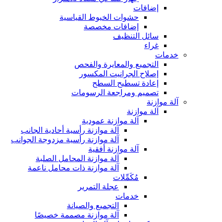
إضافات
حشوات الخيوط القياسية
إضافات مخصصة
سائل التنظيف
غراء
خدمات
التجميع والمعايرة والفحص
إصلاح الجرانيت المكسور
إعادة تسطيح السطح
تصميم ومراجعة الرسومات
آلة موازنة
آلة موازنة
آلة موازنة عمودية
آلة موازنة رأسية أحادية الجانب
آلة موازنة رأسية مزدوجة الجوانب
آلة موازنة أفقية
آلة موازنة المحامل الصلبة
آلة موازنة ذات محامل ناعمة
مُكَمِّلات
عجلة التمرير
خدمات
التجميع والصيانة
آلة موازنة مصممة خصيصًا