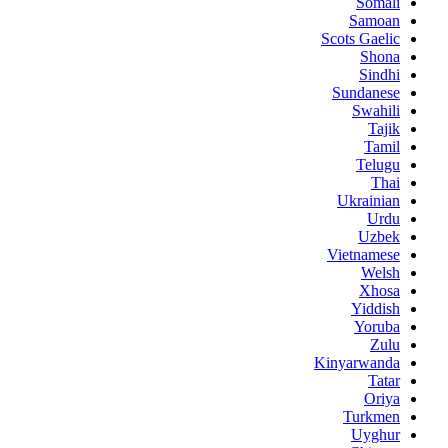
Somali
Samoan
Scots Gaelic
Shona
Sindhi
Sundanese
Swahili
Tajik
Tamil
Telugu
Thai
Ukrainian
Urdu
Uzbek
Vietnamese
Welsh
Xhosa
Yiddish
Yoruba
Zulu
Kinyarwanda
Tatar
Oriya
Turkmen
Uyghur