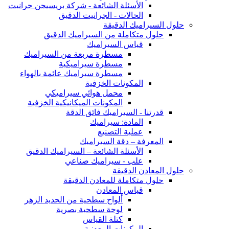
الأسئلة الشائعة - شركة بريسيجن جرانيت
الحالات - الجرانيت الدقيق
حلول السيراميك الدقيقة
حلول متكاملة من السيراميك الدقيق
قياس السيراميك
مسطرة مربعة من السيراميك
مسطرة سيراميكية
مسطرة سيراميك عائمة بالهواء
المكونات الخزفية
محمل هوائي سيراميكي
المكونات الميكانيكية الخزفية
قدرتنا - السيراميك فائق الدقة
المادة: سيراميك
عملية التصنيع
المعرفة – دقة السيراميك
الأسئلة الشائعة – السيراميك الدقيق
علب - سيراميك صناعي
حلول المعادن الدقيقة
حلول متكاملة للمعادن الدقيقة
قياس المعادن
ألواح سطحية من الحديد الزهر
لوحة سطحية بصرية
كتلة القياس
المكونات المعدنية