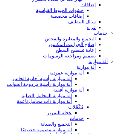
إضافات
حشوات الخيوط القياسية
إضافات مخصصة
سائل التنظيف
غراء
خدمات
التجميع والمعايرة والفحص
إصلاح الجرانيت المكسور
إعادة تسطيح السطح
تصميم ومراجعة الرسومات
آلة موازنة
آلة موازنة
آلة موازنة عمودية
آلة موازنة رأسية أحادية الجانب
آلة موازنة رأسية مزدوجة الجوانب
آلة موازنة أفقية
آلة موازنة المحامل الصلبة
آلة موازنة ذات محامل ناعمة
مُكَمِّلات
عجلة التمرير
خدمات
التجميع والصيانة
آلة موازنة مصممة خصيصًا