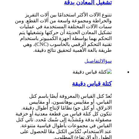
تشغيل المعادن بدقة
تتنوع الآلات الأكثر استخدامًا بين آلات التفريز
والخراطة ومجموعة واسعة من آلات القطع. ومن
سمات الآلات المختلفة المستخدمة في عمليات
تشكيل المعادن الحديثة أن حركتها وتشغيلها يتم
التحكم بهما بواسطة أجهزة الكمبيوتر باستخدام
تقنية التحكم الرقمي بالحاسوب (CNC)، وهي
طريقة بالغة الأهمية لتحقيق نتائج دقيقة.
سؤال
التفاصيل
كتلة قياس دقيقة
تُعدّ كتل القياس (المعروفة أيضًا باسم كتل
القياس، أو مقاييس يوهانسون، أو مقاييس
الانزلاق، أو كتل جو) نظامًا لإنتاج أطوال دقيقة.
تتكون كل كتلة قياس من قطعة معدنية أو خزفية
مصقولة بدقة ومُشذّبة إلى سُمك مُحدد. تأتي كتل
القياس في مجموعات بأطوال قياسية متنوعة.
عند الاستخدام، تُكدّس الكتل معًا للحصول على
الطول (أو الارتفاع) المطلوب.