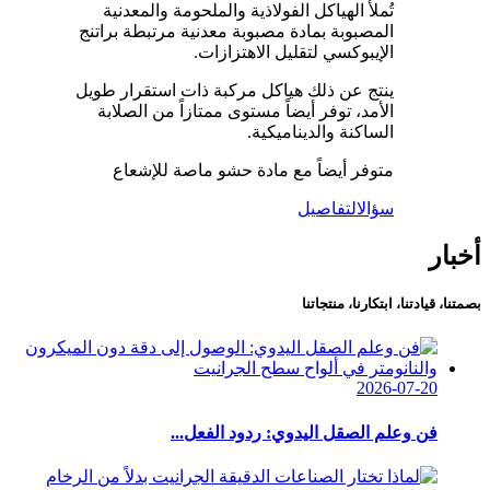
تُملأ الهياكل الفولاذية والملحومة والمعدنية
المصبوبة بمادة مصبوبة معدنية مرتبطة براتنج
الإيبوكسي لتقليل الاهتزازات.
ينتج عن ذلك هياكل مركبة ذات استقرار طويل
الأمد، توفر أيضاً مستوى ممتازاً من الصلابة
الساكنة والديناميكية.
متوفر أيضاً مع مادة حشو ماصة للإشعاع
سؤال
التفاصيل
أخبار
بصمتنا، قيادتنا، ابتكارنا، منتجاتنا
2026-07-20
فن وعلم الصقل اليدوي: ردود الفعل...