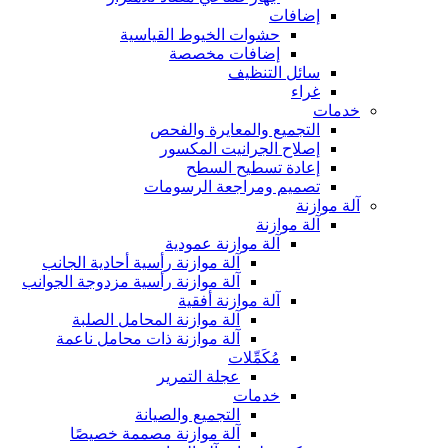
إضافات
حشوات الخيوط القياسية
إضافات مخصصة
سائل التنظيف
غراء
خدمات
التجميع والمعايرة والفحص
إصلاح الجرانيت المكسور
إعادة تسطيح السطح
تصميم ومراجعة الرسومات
آلة موازنة
آلة موازنة
آلة موازنة عمودية
آلة موازنة رأسية أحادية الجانب
آلة موازنة رأسية مزدوجة الجوانب
آلة موازنة أفقية
آلة موازنة المحامل الصلبة
آلة موازنة ذات محامل ناعمة
مُكَمِّلات
عجلة التمرير
خدمات
التجميع والصيانة
آلة موازنة مصممة خصيصًا