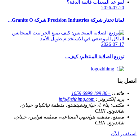
2026-07-20
لماذا تختار شركة Precision Industries شركة Granite O...
2026-07-17
توزيع الصلابة المنتظم: كيف...
اتصل بنا
هاتف:
+86 199 6999 1659
بريد إلكتروني:
info@zhhimg.com
مكتب:
بناء 1، جيازوتشيتشنغ، منطقة تيانكياو، جينان،
شاندونغ، CHN
مصنع:
منطقة هوانغهي الصناعية، منطقة هوايين، جينان،
شاندونغ، CHN
استفسر الآن