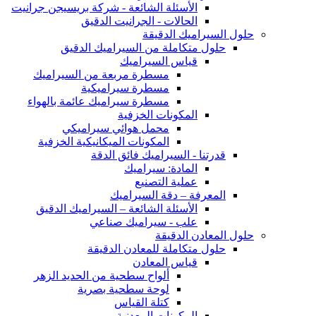
الأسئلة الشائعة - شركة بريسيجن جرانيت
الحالات - الجرانيت الدقيق
حلول السيراميك الدقيقة
حلول متكاملة من السيراميك الدقيق
قياس السيراميك
مسطرة مربعة من السيراميك
مسطرة سيراميكية
مسطرة سيراميك عائمة بالهواء
المكونات الخزفية
محمل هوائي سيراميكي
المكونات الميكانيكية الخزفية
قدرتنا - السيراميك فائق الدقة
المادة: سيراميك
عملية التصنيع
المعرفة – دقة السيراميك
الأسئلة الشائعة – السيراميك الدقيق
علب - سيراميك صناعي
حلول المعادن الدقيقة
حلول متكاملة للمعادن الدقيقة
قياس المعادن
ألواح سطحية من الحديد الزهر
لوحة سطحية بصرية
كتلة القياس
المكونات المعدنية