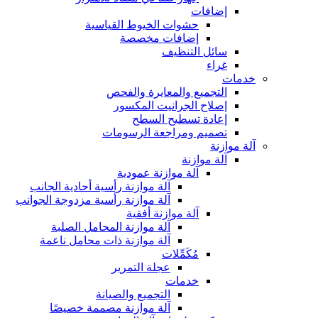
إضافات
حشوات الخيوط القياسية
إضافات مخصصة
سائل التنظيف
غراء
خدمات
التجميع والمعايرة والفحص
إصلاح الجرانيت المكسور
إعادة تسطيح السطح
تصميم ومراجعة الرسومات
آلة موازنة
آلة موازنة
آلة موازنة عمودية
آلة موازنة رأسية أحادية الجانب
آلة موازنة رأسية مزدوجة الجوانب
آلة موازنة أفقية
آلة موازنة المحامل الصلبة
آلة موازنة ذات محامل ناعمة
مُكَمِّلات
عجلة التمرير
خدمات
التجميع والصيانة
آلة موازنة مصممة خصيصًا