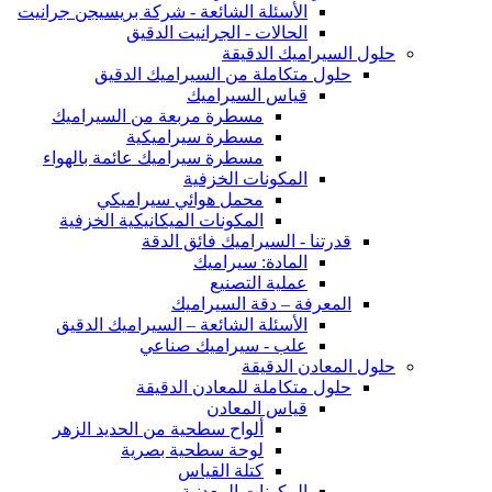
الأسئلة الشائعة - شركة بريسيجن جرانيت
الحالات - الجرانيت الدقيق
حلول السيراميك الدقيقة
حلول متكاملة من السيراميك الدقيق
قياس السيراميك
مسطرة مربعة من السيراميك
مسطرة سيراميكية
مسطرة سيراميك عائمة بالهواء
المكونات الخزفية
محمل هوائي سيراميكي
المكونات الميكانيكية الخزفية
قدرتنا - السيراميك فائق الدقة
المادة: سيراميك
عملية التصنيع
المعرفة – دقة السيراميك
الأسئلة الشائعة – السيراميك الدقيق
علب - سيراميك صناعي
حلول المعادن الدقيقة
حلول متكاملة للمعادن الدقيقة
قياس المعادن
ألواح سطحية من الحديد الزهر
لوحة سطحية بصرية
كتلة القياس
المكونات المعدنية