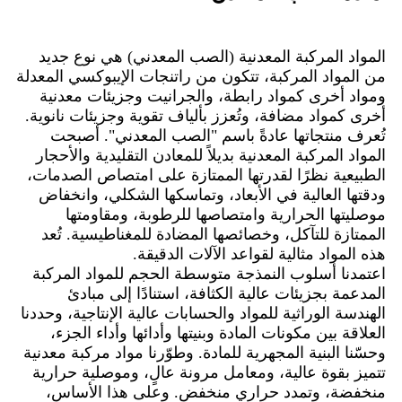
المواد المركبة المعدنية (الصب المعدني) هي نوع جديد
من المواد المركبة، تتكون من راتنجات الإيبوكسي المعدلة
ومواد أخرى كمواد رابطة، والجرانيت وجزيئات معدنية
أخرى كمواد مضافة، وتُعزز بألياف تقوية وجزيئات نانوية.
تُعرف منتجاتها عادةً باسم "الصب المعدني". أصبحت
المواد المركبة المعدنية بديلاً للمعادن التقليدية والأحجار
الطبيعية نظرًا لقدرتها الممتازة على امتصاص الصدمات،
ودقتها العالية في الأبعاد، وتماسكها الشكلي، وانخفاض
موصليتها الحرارية وامتصاصها للرطوبة، ومقاومتها
الممتازة للتآكل، وخصائصها المضادة للمغناطيسية. تُعد
هذه المواد مثالية لقواعد الآلات الدقيقة.
اعتمدنا أسلوب النمذجة متوسطة الحجم للمواد المركبة
المدعمة بجزيئات عالية الكثافة، استنادًا إلى مبادئ
الهندسة الوراثية للمواد والحسابات عالية الإنتاجية، وحددنا
العلاقة بين مكونات المادة وبنيتها وأدائها وأداء الجزء،
وحسّنا البنية المجهرية للمادة. وطوّرنا مواد مركبة معدنية
تتميز بقوة عالية، ومعامل مرونة عالٍ، وموصلية حرارية
منخفضة، وتمدد حراري منخفض. وعلى هذا الأساس،