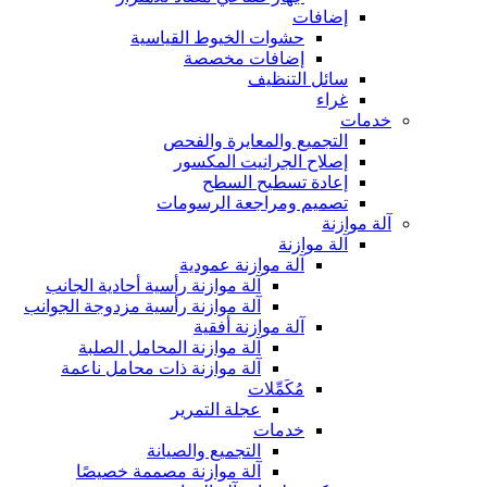
إضافات
حشوات الخيوط القياسية
إضافات مخصصة
سائل التنظيف
غراء
خدمات
التجميع والمعايرة والفحص
إصلاح الجرانيت المكسور
إعادة تسطيح السطح
تصميم ومراجعة الرسومات
آلة موازنة
آلة موازنة
آلة موازنة عمودية
آلة موازنة رأسية أحادية الجانب
آلة موازنة رأسية مزدوجة الجوانب
آلة موازنة أفقية
آلة موازنة المحامل الصلبة
آلة موازنة ذات محامل ناعمة
مُكَمِّلات
عجلة التمرير
خدمات
التجميع والصيانة
آلة موازنة مصممة خصيصًا