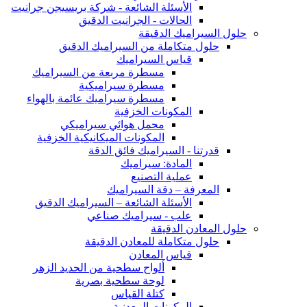
الأسئلة الشائعة - شركة بريسيجن جرانيت
الحالات - الجرانيت الدقيق
حلول السيراميك الدقيقة
حلول متكاملة من السيراميك الدقيق
قياس السيراميك
مسطرة مربعة من السيراميك
مسطرة سيراميكية
مسطرة سيراميك عائمة بالهواء
المكونات الخزفية
محمل هوائي سيراميكي
المكونات الميكانيكية الخزفية
قدرتنا - السيراميك فائق الدقة
المادة: سيراميك
عملية التصنيع
المعرفة – دقة السيراميك
الأسئلة الشائعة – السيراميك الدقيق
علب - سيراميك صناعي
حلول المعادن الدقيقة
حلول متكاملة للمعادن الدقيقة
قياس المعادن
ألواح سطحية من الحديد الزهر
لوحة سطحية بصرية
كتلة القياس
المكونات المعدنية