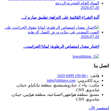
2026-07-20
آلية الشراء القائمة على النزاهة: تطبيق صارم لـ...
2026-07-20
اختبار معدل امتصاص الرطوبة: لماذا الجرانيت...
اتصل بنا
هاتف:
+86 199 6999 1659
بريد إلكتروني:
info@zhhimg.com
مكتب:
بناء 1، جيازوتشيتشنغ، منطقة تيانكياو، جينان،
شاندونغ، CHN
مصنع:
منطقة هوانغهي الصناعية، منطقة هوايين، جينان،
شاندونغ، CHN
استفسر الآن