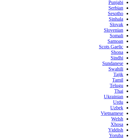
Punjabi
Serbian
Sesotho
Sinhala
Slovak
Slovenian
Somali
Samoan
Scots Gaelic
Shona
Sindhi
Sundanese
Swahili
Tajik
Tamil
Telugu
Thai
Ukrainian
Urdu
Uzbek
Vietnamese
Welsh
Xhosa
Yiddish
Yoruba