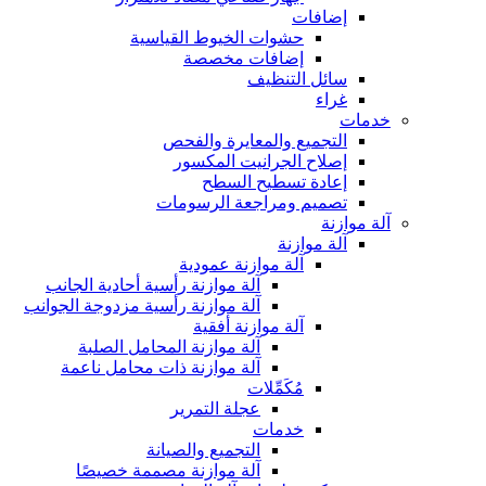
إضافات
حشوات الخيوط القياسية
إضافات مخصصة
سائل التنظيف
غراء
خدمات
التجميع والمعايرة والفحص
إصلاح الجرانيت المكسور
إعادة تسطيح السطح
تصميم ومراجعة الرسومات
آلة موازنة
آلة موازنة
آلة موازنة عمودية
آلة موازنة رأسية أحادية الجانب
آلة موازنة رأسية مزدوجة الجوانب
آلة موازنة أفقية
آلة موازنة المحامل الصلبة
آلة موازنة ذات محامل ناعمة
مُكَمِّلات
عجلة التمرير
خدمات
التجميع والصيانة
آلة موازنة مصممة خصيصًا