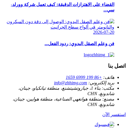
القضاء على الاهتزازات الدقيقة: كيف تعمل شركة وورلد-
سي...
2026-07-20
فن وعلم الصقل اليدوي: ردود الفعل...
اتصل بنا
هاتف:
+86 199 6999 1659
بريد إلكتروني:
info@zhhimg.com
مكتب:
بناء 1، جيازوتشيتشنغ، منطقة تيانكياو، جينان،
شاندونغ، CHN
مصنع:
منطقة هوانغهي الصناعية، منطقة هوايين، جينان،
شاندونغ، CHN
استفسر الآن