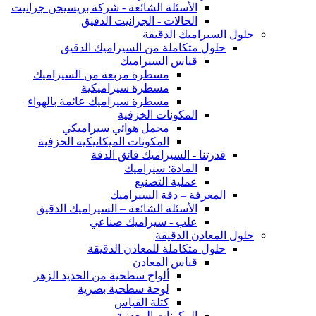
الأسئلة الشائعة - شركة بريسيجن جرانيت
الحالات - الجرانيت الدقيق
حلول السيراميك الدقيقة
حلول متكاملة من السيراميك الدقيق
قياس السيراميك
مسطرة مربعة من السيراميك
مسطرة سيراميكية
مسطرة سيراميك عائمة بالهواء
المكونات الخزفية
محمل هوائي سيراميكي
المكونات الميكانيكية الخزفية
قدرتنا - السيراميك فائق الدقة
المادة: سيراميك
عملية التصنيع
المعرفة – دقة السيراميك
الأسئلة الشائعة – السيراميك الدقيق
علب - سيراميك صناعي
حلول المعادن الدقيقة
حلول متكاملة للمعادن الدقيقة
قياس المعادن
ألواح سطحية من الحديد الزهر
لوحة سطحية بصرية
كتلة القياس
المكونات المعدنية