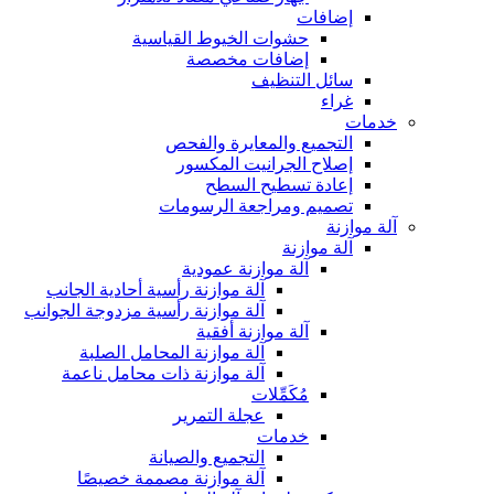
إضافات
حشوات الخيوط القياسية
إضافات مخصصة
سائل التنظيف
غراء
خدمات
التجميع والمعايرة والفحص
إصلاح الجرانيت المكسور
إعادة تسطيح السطح
تصميم ومراجعة الرسومات
آلة موازنة
آلة موازنة
آلة موازنة عمودية
آلة موازنة رأسية أحادية الجانب
آلة موازنة رأسية مزدوجة الجوانب
آلة موازنة أفقية
آلة موازنة المحامل الصلبة
آلة موازنة ذات محامل ناعمة
مُكَمِّلات
عجلة التمرير
خدمات
التجميع والصيانة
آلة موازنة مصممة خصيصًا