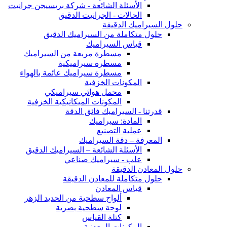
الأسئلة الشائعة - شركة بريسيجن جرانيت
الحالات - الجرانيت الدقيق
حلول السيراميك الدقيقة
حلول متكاملة من السيراميك الدقيق
قياس السيراميك
مسطرة مربعة من السيراميك
مسطرة سيراميكية
مسطرة سيراميك عائمة بالهواء
المكونات الخزفية
محمل هوائي سيراميكي
المكونات الميكانيكية الخزفية
قدرتنا - السيراميك فائق الدقة
المادة: سيراميك
عملية التصنيع
المعرفة – دقة السيراميك
الأسئلة الشائعة – السيراميك الدقيق
علب - سيراميك صناعي
حلول المعادن الدقيقة
حلول متكاملة للمعادن الدقيقة
قياس المعادن
ألواح سطحية من الحديد الزهر
لوحة سطحية بصرية
كتلة القياس
المكونات المعدنية