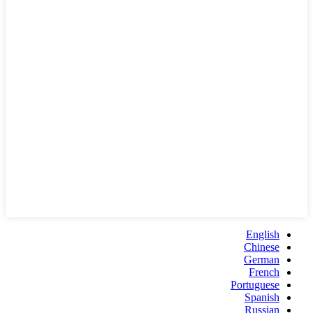
English
Chinese
German
French
Portuguese
Spanish
Russian