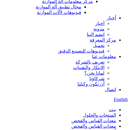
مركز معلومات آلة الموازنة
مجال تطبيق آلة الموازنة
فيديوهات لآلات الموازنة
أخبار
أخبار
مدونة
انضم إلينا
مركز المعرفة
تحميل
فيديوهات للتصنيع الدقيق
معلومات عنا
تعريف بالشركة
الابتكار والتقنيات
لماذا نحن؟
شركاؤنا
أن تكون وكيلنا
اتصال
English
بيت
المنتجات والحلول
معدات القياس والفحص
معدات القياس والفحص