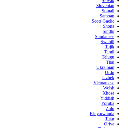
Slovak
Slovenian
Somali
Samoan
Scots Gaelic
Shona
Sindhi
Sundanese
Swahili
Tajik
Tamil
Telugu
Thai
Ukrainian
Urdu
Uzbek
Vietnamese
Welsh
Xhosa
Yiddish
Yoruba
Zulu
Kinyarwanda
Tatar
Oriya